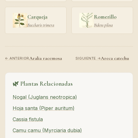
Carqueja
Romerillo
Baccharis trimera
Bidens pilosa
Aralia racemosa
Areca catechu
← ANTERIOR
SIGUIENTE →
🌿 Plantas Relacionadas
Nogal (Juglans neotropica)
Hoja santa (Piper auritum)
Cassia fistula
Camu camu (Myrciaria dubia)