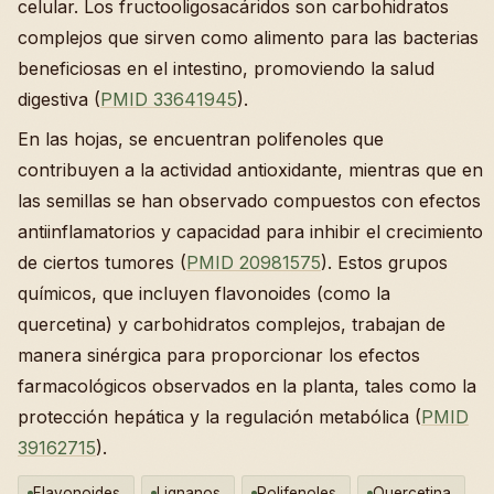
celular. Los fructooligosacáridos son carbohidratos
complejos que sirven como alimento para las bacterias
beneficiosas en el intestino, promoviendo la salud
digestiva (
PMID 33641945
).
En las hojas, se encuentran polifenoles que
contribuyen a la actividad antioxidante, mientras que en
las semillas se han observado compuestos con efectos
antiinflamatorios y capacidad para inhibir el crecimiento
de ciertos tumores (
PMID 20981575
). Estos grupos
químicos, que incluyen flavonoides (como la
quercetina) y carbohidratos complejos, trabajan de
manera sinérgica para proporcionar los efectos
farmacológicos observados en la planta, tales como la
protección hepática y la regulación metabólica (
PMID
39162715
).
Flavonoides
Lignanos
Polifenoles
Quercetina