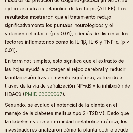
modelos de privación de oxígeno-glucosa (in vitro), se
aplicó un extracto etanólico de las hojas (ALLEE). Los
resultados mostraron que el tratamiento redujo
significativamente los puntajes neurológicos y el
volumen del infarto (p < 0.01), además de disminuir los
factores inflamatorios como la IL-1β, IL-6 y TNF-α (p <
0.01).
En términos simples, esto significa que el extracto de
las hojas ayudó a proteger el tejido cerebral y reducir
la inflamación tras un evento isquémico, actuando a
través de la vía de señalización NF-κB y la inhibición de
HDAC9 (
PMID 38669967
).
Segundo, se evaluó el potencial de la planta en el
manejo de la diabetes mellitus tipo 2 (T2DM). Dado que
la diabetes es una enfermedad metabólica crónica, los
investigadores analizaron cómo la planta podría ayudar