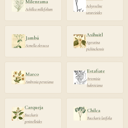
Milenrama
Achyrocline
Achillea millefolium
satureioides
Axihuitl
Jambú
Ageratina
Acmella oleracea
pichinchensis
Estafiate
Marco
Artemisia
Ambrosia peruviana
ludoviciana
Carqueja
Chilca
Baccharis
Baccharis latifolia
genistelloides