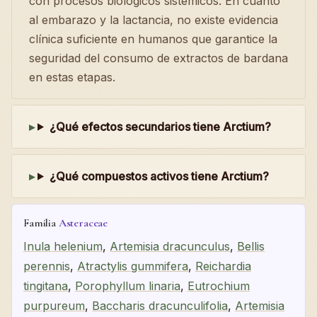
con procesos biológicos sistémicos. En cuanto
al embarazo y la lactancia, no existe evidencia
clínica suficiente en humanos que garantice la
seguridad del consumo de extractos de bardana
en estas etapas.
¿Qué efectos secundarios tiene Arctium?
¿Qué compuestos activos tiene Arctium?
Familia
Asteraceae
Inula helenium
,
Artemisia dracunculus
,
Bellis
perennis
,
Atractylis gummifera
,
Reichardia
tingitana
,
Porophyllum linaria
,
Eutrochium
purpureum
,
Baccharis dracunculifolia
,
Artemisia