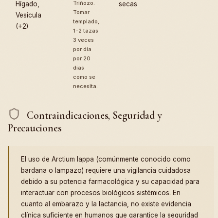
Triñozo.
Hígado,
secas
Tomar
Vesicula
templado,
(+2)
1-2 tazas
3 veces
por día
por 20
días
como se
necesita.
Contraindicaciones, Seguridad y
Precauciones
El uso de Arctium lappa (comúnmente conocido como
bardana o lampazo) requiere una vigilancia cuidadosa
debido a su potencia farmacológica y su capacidad para
interactuar con procesos biológicos sistémicos. En
cuanto al embarazo y la lactancia, no existe evidencia
clínica suficiente en humanos que garantice la seguridad