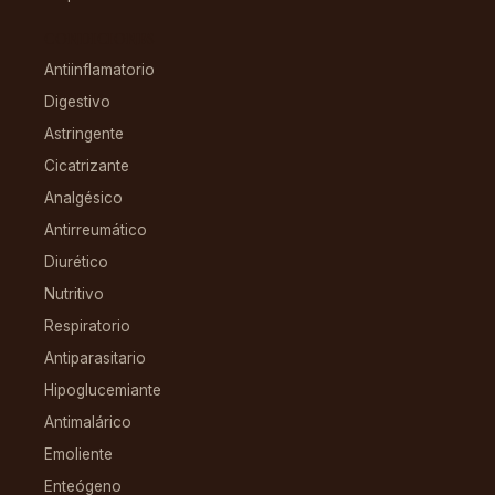
CONDICIONES
Antiinflamatorio
Digestivo
Astringente
Cicatrizante
Analgésico
Antirreumático
Diurético
Nutritivo
Respiratorio
Antiparasitario
Hipoglucemiante
Antimalárico
Emoliente
Enteógeno