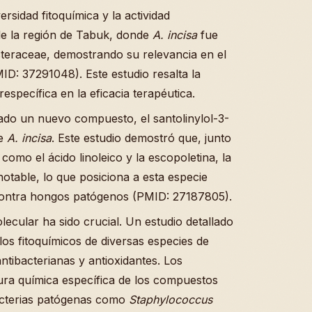
rsidad fitoquímica y la actividad
 de la región de Tabuk, donde
A. incisa
fue
Asteraceae, demostrando su relevancia en el
MID: 37291048). Este estudio resalta la
respecífica en la eficacia terapéutica.
slado un nuevo compuesto, el santolinylol-3-
de
A. incisa
. Este estudio demostró que, junto
omo el ácido linoleico y la escopoletina, la
notable, lo que posiciona a esta especie
ontra hongos patógenos (PMID: 27187805).
lecular ha sido crucial. Un estudio detallado
os fitoquímicos de diversas especies de
ntibacterianas y antioxidantes. Los
ura química específica de los compuestos
bacterias patógenas como
Staphylococcus