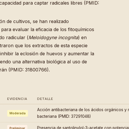
capacidad para captar radicales libres (PMID:
ón de cultivos, se han realizado
para evaluar la eficacia de los fitoquímicos
o radicular (
Meloidogyne incognita
) en
traron que los extractos de esta especie
 inhibir la eclosión de huevos y aumentar la
iendo una alternativa biológica al uso de
urán (PMID: 31800766).
EVIDENCIA
DETALLE
Acción antibacteriana de los ácidos orgánicos y
Moderada
bacteriana (PMID: 37291048)
Presencia de santolinylol-3-acetate con potencia
Preliminar