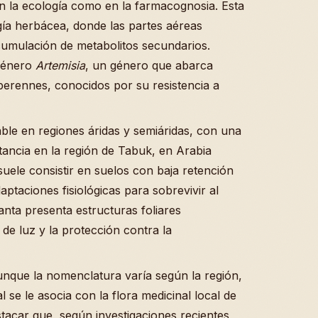
n la ecología como en la farmacognosia. Esta
gía herbácea, donde las partes aéreas
cumulación de metabolitos secundarios.
 género
Artemisia
, un género que abarca
perennes, conocidos por su resistencia a
ble en regiones áridas y semiáridas, con una
ancia en la región de Tabuk, en Arabia
uele consistir en suelos con baja retención
taciones fisiológicas para sobrevivir al
anta presenta estructuras foliares
de luz y la protección contra la
que la nomenclatura varía según la región,
l se le asocia con la flora medicinal local de
stacar que, según investigaciones recientes,