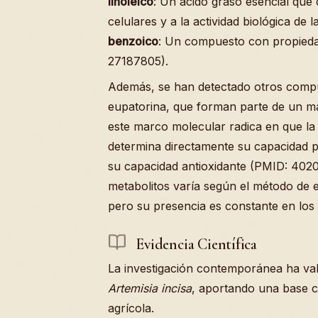
linoleico
: Un ácido graso esencial que
celulares y a la actividad biológica de
benzoico
: Un compuesto con propieda
27187805).
Además, se han detectado otros compu
eupatorina, que forman parte de un m
este marco molecular radica en que la
determina directamente su capacidad p
su capacidad antioxidante (PMID: 402
metabolitos varía según el método de ex
pero su presencia es constante en los 
Evidencia Científica
La investigación contemporánea ha val
Artemisia incisa
, aportando una base ci
agrícola.