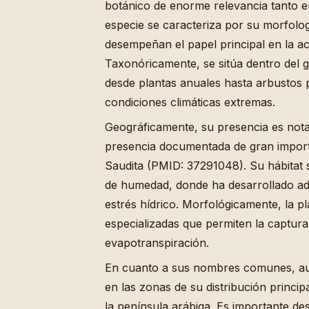
botánico de enorme relevancia tanto e
especie se caracteriza por su morfolo
desempeñan el papel principal en la a
Taxonóricamente, se sitúa dentro del
desde plantas anuales hasta arbustos 
condiciones climáticas extremas.
Geográficamente, su presencia es nota
presencia documentada de gran import
Saudita (PMID: 37291048). Su hábitat s
de humedad, donde ha desarrollado adap
estrés hídrico. Morfológicamente, la pl
especializadas que permiten la captura 
evapotranspiración.
En cuanto a sus nombres comunes, aun
en las zonas de su distribución principa
la península arábiga. Es importante de