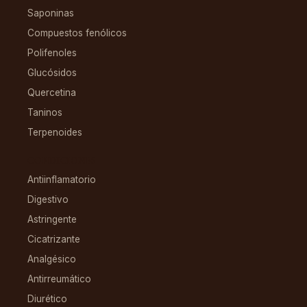
Saponinas
Compuestos fenólicos
Polifenoles
Glucósidos
Quercetina
Taninos
Terpenoides
CONDICIONES
Antiinflamatorio
Digestivo
Astringente
Cicatrizante
Analgésico
Antirreumático
Diurético