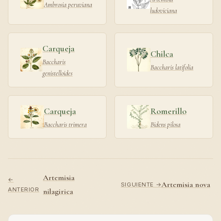
Ambrosia peruviana
ludoviciana
Carqueja
Chilca
Baccharis
Baccharis latifolia
genistelloides
Carqueja
Romerillo
Baccharis trimera
Bidens pilosa
Artemisia
←
Artemisia nova
SIGUIENTE →
ANTERIOR
nilagirica