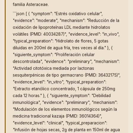
familia Asteraceae.
```json [ { "symptom": "Estrés oxidativo celular",
"evidence": "moderate", "mechanism": "Reducción de la
oxidación de lipoproteínas LDL mediante hidrolatos
volátiles (PMID: 40034287)", "evidence_level": "in_vivo",
"typical_preparation": "Hidrolato de flores, 5 gotas
diluidas en 200ml de agua fría, tres veces al día." }, {
"siguiente_symptom": "Proliferación celular
descontrolada", "evidence": "preliminary", "mechanism":
"Actividad citotóxica mediada por lactonas
sesquiterpénicas de tipo germacrano (PMID: 36432175)",
"evidence_level": "in_vitro", "typical_preparation":
"Extracto etanólico concentrado, 1 cápsula de 250mg
cada 12 horas." }, { "siguiente_symptom": "Debilidad
inmunológica", "evidence": "preliminary", "mechanism":
"Modulación de los elementos inmunológicos según la
medicina tradicional kazaja (PMID: 36014364)",
"evidence_level": "clinical", "typical_preparacion":
"Infusión de hojas secas, 2g de planta en 150ml de agua