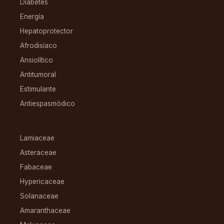
Diabetes
Energía
Hepatoprotector
Afrodisíaco
Ansiolítico
Antitumoral
Estimulante
Antiespasmódico
FAMILIAS
Lamiaceae
Asteraceae
Fabaceae
Hypericaceae
Solanaceae
Amaranthaceae