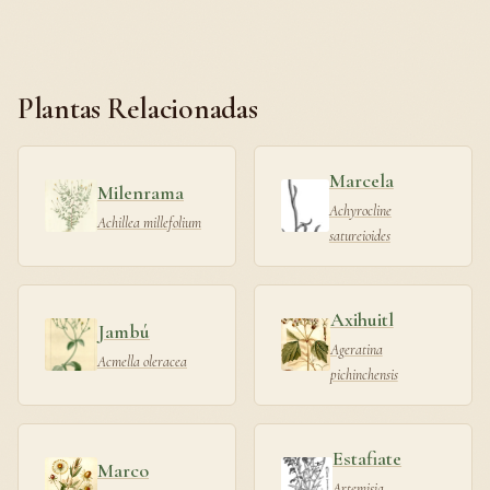
Plantas Relacionadas
Marcela
Milenrama
Achyrocline
Achillea millefolium
satureioides
Axihuitl
Jambú
Ageratina
Acmella oleracea
pichinchensis
Estafiate
Marco
Artemisia