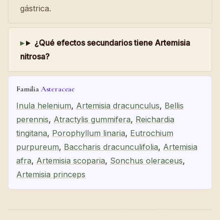
gástrica.
¿Qué efectos secundarios tiene Artemisia
nitrosa?
Familia
Asteraceae
Inula helenium
,
Artemisia dracunculus
,
Bellis
perennis
,
Atractylis gummifera
,
Reichardia
tingitana
,
Porophyllum linaria
,
Eutrochium
purpureum
,
Baccharis dracunculifolia
,
Artemisia
afra
,
Artemisia scoparia
,
Sonchus oleraceus
,
Artemisia princeps