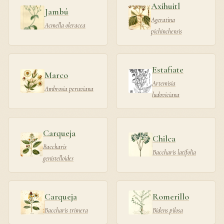
Axihuitl
Jambú
Ageratina
Acmella oleracea
pichinchensis
Estafiate
Marco
Artemisia
Ambrosia peruviana
ludoviciana
Carqueja
Chilca
Baccharis
Baccharis latifolia
genistelloides
Carqueja
Romerillo
Baccharis trimera
Bidens pilosa