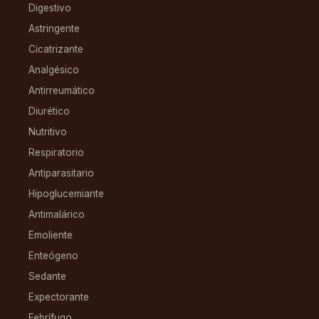
Digestivo
Astringente
Cicatrizante
Analgésico
Antirreumático
Diurético
Nutritivo
Respiratorio
Antiparasitario
Hipoglucemiante
Antimalárico
Emoliente
Enteógeno
Sedante
Expectorante
Febrífugo