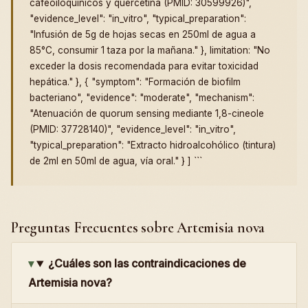
cafeoiloquinicos y quercetina (PMID: 30599926)",
"evidence_level": "in_vitro", "typical_preparation":
"Infusión de 5g de hojas secas en 250ml de agua a
85°C, consumir 1 taza por la mañana." }, limitation: "No
exceder la dosis recomendada para evitar toxicidad
hepática." }, { "symptom": "Formación de biofilm
bacteriano", "evidence": "moderate", "mechanism":
"Atenuación de quorum sensing mediante 1,8-cineole
(PMID: 37728140)", "evidence_level": "in_vitro",
"typical_preparation": "Extracto hidroalcohólico (tintura)
de 2ml en 50ml de agua, vía oral." } ] ```
Preguntas Frecuentes sobre Artemisia nova
¿Cuáles son las contraindicaciones de
Artemisia nova?