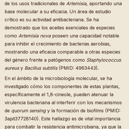
de los usos tradicionales de
Artemisia
, aportando una
base molecular a su eficacia. Un área de estudio
crítico es su actividad antibacteriana. Se ha
demostrado que los aceites esenciales de especies
como
Artemisia nova
poseen una capacidad notable
para inhibir el crecimiento de bacterias aerobias,
mostrando una eficacia comparable a otras especies
del género frente a patógenos como
Staphylococcus
aureus
y
Bacillus subtilis
(PMID: 4963443).
En el ámbito de la microbiología molecular, se ha
investigado cómo los componentes de estas plantas,
específicamente el 1,8-cineole, pueden atenuar la
virulencia bacteriana al interferir con los mecanismos
de
quorum sensing
y la formación de biofilms (PMID:
3apit37728140). Este hallazgo es de vital importancia
para combatir la resistencia antimicrobiana, ya que la