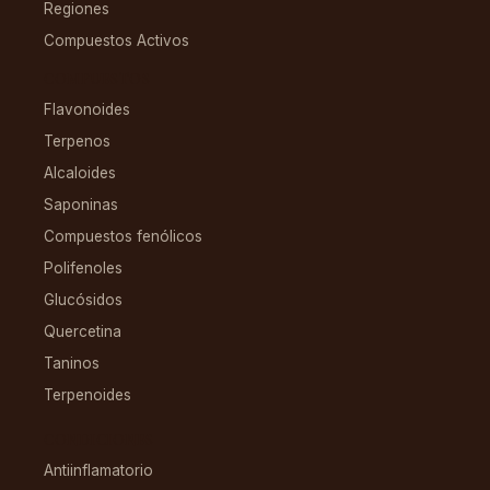
Regiones
Compuestos Activos
COMPUESTOS
Flavonoides
Terpenos
Alcaloides
Saponinas
Compuestos fenólicos
Polifenoles
Glucósidos
Quercetina
Taninos
Terpenoides
CONDICIONES
Antiinflamatorio