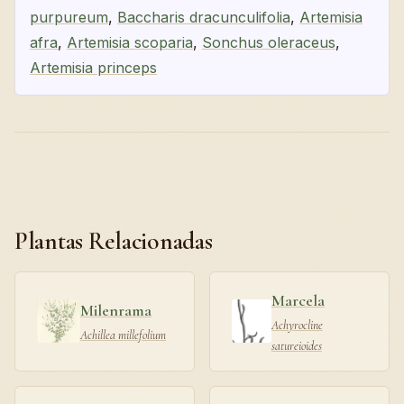
purpureum
,
Baccharis dracunculifolia
,
Artemisia
afra
,
Artemisia scoparia
,
Sonchus oleraceus
,
Artemisia princeps
Plantas Relacionadas
Marcela
Milenrama
Achyrocline
Achillea millefolium
satureioides