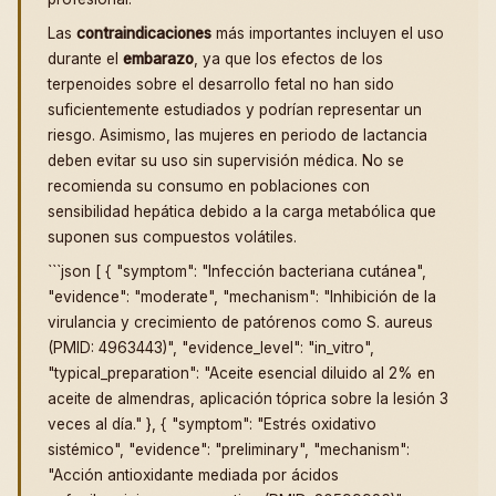
Las
contraindicaciones
más importantes incluyen el uso
durante el
embarazo
, ya que los efectos de los
terpenoides sobre el desarrollo fetal no han sido
suficientemente estudiados y podrían representar un
riesgo. Asimismo, las mujeres en periodo de lactancia
deben evitar su uso sin supervisión médica. No se
recomienda su consumo en poblaciones con
sensibilidad hepática debido a la carga metabólica que
suponen sus compuestos volátiles.
```json [ { "symptom": "Infección bacteriana cutánea",
"evidence": "moderate", "mechanism": "Inhibición de la
virulancia y crecimiento de patórenos como S. aureus
(PMID: 4963443)", "evidence_level": "in_vitro",
"typical_preparation": "Aceite esencial diluido al 2% en
aceite de almendras, aplicación tóprica sobre la lesión 3
veces al día." }, { "symptom": "Estrés oxidativo
sistémico", "evidence": "preliminary", "mechanism":
"Acción antioxidante mediada por ácidos