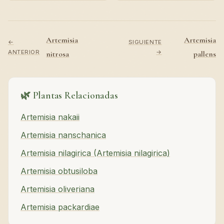
Artemisia
Artemisia
←
SIGUIENTE
ANTERIOR
→
nitrosa
pallens
🌿 Plantas Relacionadas
Artemisia nakaii
Artemisia nanschanica
Artemisia nilagirica (Artemisia nilagirica)
Artemisia obtusiloba
Artemisia oliveriana
Artemisia packardiae