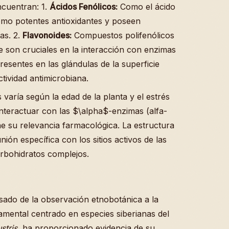
ncuentran: 1.
Ácidos Fenólicos:
Como el ácido
omo potentes antioxidantes y poseen
as. 2.
Flavonoides:
Compuestos polifenólicos
ue son cruciales en la interacción con enzimas
esentes en las glándulas de la superficie
tividad antimicrobiana.
aría según la edad de la planta y el estrés
nteractuar con las $\alpha$-enzimas (alfa-
ne su relevancia farmacológica. La estructura
ión específica con los sitios activos de las
arbohidratos complejos.
ado de la observación etnobotánica a la
amental centrado en especies siberianas del
stris
, ha proporcionado evidencia de su