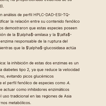
).
 un análisis de perfil HPLC-DAD-ESI-TQ-
icar la relación entre su contenido fenólico
ados demostraron que estas especies poseen
ición de la $\alpha$-amilasa y la $\alfa$-
 enzima responsable de la ruptura del
entras que la $\alpha$-glucosidasa actúa
nica: la inhibición de estas dos enzimas es un
a diabetes tipo 2, ya que reduce la velocidad
ino, evitando picos glucémicos
e el perfil fenólico de especies como
A.
e actuar como inhibidores enzimáticos
el uso tradicional en las regiones de Asia
rnos metabólicos.