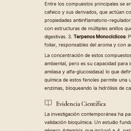
Entre los compuestos principales se e
cafeico y sus derivados, que actúan c
propiedades antiinflamatorio-regulador
con estructuras de múltiples anillos q
digestivas. 3.
Terpenos Monocíclicos:
Pr
foliar, responsables del aroma y con ac
La concentración de estos compuestos v
ambiental, pero es su capacidad para i
amilasa y alfa-glucosidasa) lo que defi
química de estos fenoles permite una un
enzimas, bloqueando la hidrólisis de c
Evidencia Científica
La investigación contemporánea ha pas
validación bioquímica. Un estudio fund
género
Artemisia
, que incluyó a
A. palu