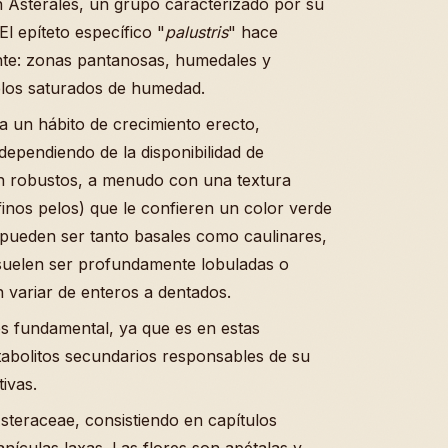
 Asterales, un grupo caracterizado por su
El epíteto específico "
palustris
" hace
ente: zonas pantanosas, humedales y
los saturados de humedad.
a un hábito de crecimiento erecto,
ependiendo de la disponibilidad de
son robustos, a menudo con una textura
inos pelos) que le confieren un color verde
e pueden ser tanto basales como caulinares,
 suelen ser profundamente lobuladas o
 variar de enteros a dentados.
es fundamental, ya que es en estas
tabolitos secundarios responsables de su
ivas.
Asteraceae, consistiendo en capítulos
ículas laxas. Las flores son apétalas y