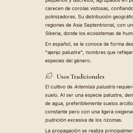
carecen de corolas vistosas, confiando
polinizadores. Su distribución geográf
regiones de Asia Septentrional, con una
Siberia, donde los ecosistemas de hu
En español, se le conoce de forma des
"ajenjo palustre", nombres que refleja
especies del género.
Usos Tradicionales
El cultivo de
Artemisia palustris
requiere
suelo. Al ser una especie palustre, de
de agua, preferiblemente suelos arci
constante pero con una ligera oxigenac
pudrición excesiva de los rizomas.
La propagación se realiza principalmen