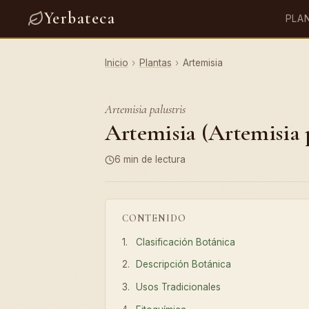
Yerbateca
PLA
Inicio
›
Plantas
›
Artemisia
Artemisia palustris
Artemisia (Artemisia p
6 min de lectura
CONTENIDO
Clasificación Botánica
Descripción Botánica
Usos Tradicionales