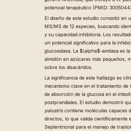
potencial terapéutico (PMID: 30050443
El diseño de este estudio consistió en
MS/MS de 12 especies, buscando identif
y su capacidad inhibitoria. Los result
un potencial significativo para la inhib
glucosidasa. La $\alpha$-amilasa es la
almidón en azúcares más pequeños, mi
sobre los disacáridos.
La significancia de este hallazgo es clí
mecanismo clave en el tratamiento de l
de absorción de la glucosa en el intest
postprandiales. El estudio demostró qu
palustris
contiene moléculas capaces d
directos, lo que valida científicamente 
Septentrional para el manejo de trasto