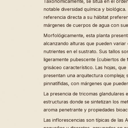
Taxonómicamente, se sitúa en el orden
notable diversidad química y biológica. 
referencia directa a su hábitat prefer
márgenes de cuerpos de agua con sue
Morfológicamente, esta planta present
alcanzando alturas que pueden variar d
nutrientes en el sustrato. Sus tallos 
ligeramente pubescente (cubiertos de f
grisáceo característico. Las hojas, qu
presentan una arquitectura compleja;
pinnatífidas, con márgenes que pueden
La presencia de tricomas glandulares 
estructuras donde se sintetizan los me
aroma penetrante y propiedades bioact
Las inflorescencias son típicas de las 
pequeños y discretos, agrupados en pan