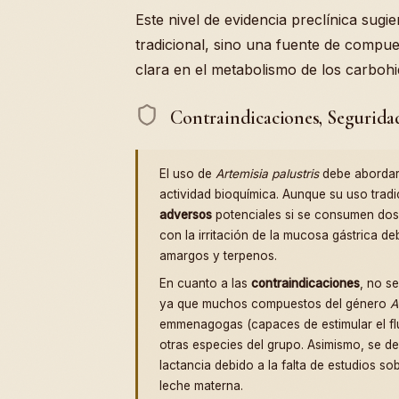
Este nivel de evidencia preclínica sugi
tradicional, sino una fuente de compue
clara en el metabolismo de los carbohi
Contraindicaciones, Segurida
El uso de
Artemisia palustris
debe abordar
actividad bioquímica. Aunque su uso tradi
adversos
potenciales si se consumen dos
con la irritación de la mucosa gástrica d
amargos y terpenos.
En cuanto a las
contraindicaciones
, no s
ya que muchos compuestos del género
A
emmenagogas (capaces de estimular el flu
otras especies del grupo. Asimismo, se d
lactancia debido a la falta de estudios so
leche materna.