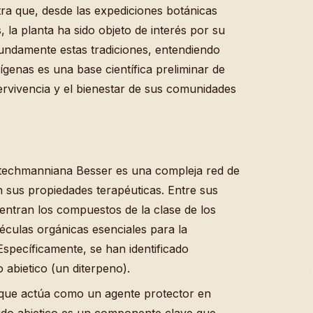
ra que, desde las expediciones botánicas
 la planta ha sido objeto de interés por su
undamente estas tradiciones, entendiendo
ígenas es una base científica preliminar de
ervivencia y el bienestar de sus comunidades
stechmanniana Besser es una compleja red de
n sus propiedades terapéuticas. Entre sus
tran los compuestos de la clase de los
éculas orgánicas esenciales para la
Específicamente, se han identificado
 abietico (un diterpeno).
 que actúa como un agente protector en
cido abietico es un componente clave que