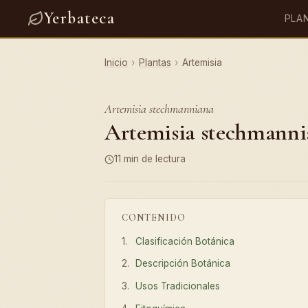
Yerbateca
PLA
Inicio
›
Plantas
›
Artemisia
Artemisia stechmanniana
Artemisia stechmannia
11 min de lectura
CONTENIDO
Clasificación Botánica
Descripción Botánica
Usos Tradicionales