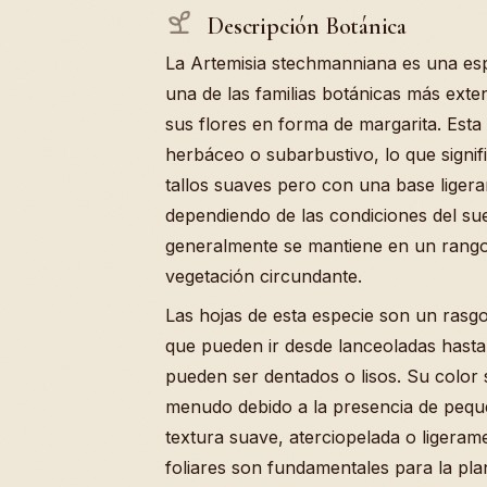
Descripción Botánica
La Artemisia stechmanniana es una espe
una de las familias botánicas más ex
sus flores en forma de margarita. Esta
herbáceo o subarbustivo, lo que signif
tallos suaves pero con una base ligera
dependiendo de las condiciones del suel
generalmente se mantiene en un rango m
vegetación circundante.
Las hojas de esta especie son un rasgo
que pueden ir desde lanceoladas hast
pueden ser dentados o lisos. Su color 
menudo debido a la presencia de pequ
textura suave, aterciopelada o ligerame
foliares son fundamentales para la pl