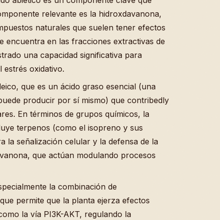
 componente relevante es la hidroxdavanona,
mpuestos naturales que suelen tener efectos
se encuentra en las fracciones extractivas de
trado una capacidad significativa para
 estrés oxidativo.
leico, que es un ácido graso esencial (una
puede producir por sí mismo) que contribedly
ares. En términos de grupos químicos, la
cluye terpenos (como el isopreno y sus
 la señalización celular y la defensa de la
davanona, que actúan modulando procesos
specialmente la combinación de
 que permite que la planta ejerza efectos
, como la vía PI3K-AKT, regulando la