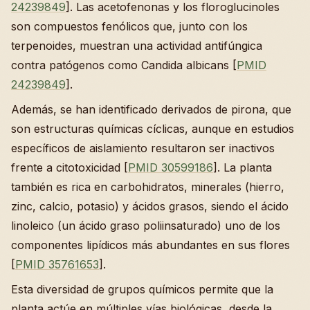
24239849
]. Las acetofenonas y los floroglucinoles
son compuestos fenólicos que, junto con los
terpenoides, muestran una actividad antifúngica
contra patógenos como Candida albicans [
PMID
24239849
].
Además, se han identificado derivados de pirona, que
son estructuras químicas cíclicas, aunque en estudios
específicos de aislamiento resultaron ser inactivos
frente a citotoxicidad [
PMID 30599186
]. La planta
también es rica en carbohidratos, minerales (hierro,
zinc, calcio, potasio) y ácidos grasos, siendo el ácido
linoleico (un ácido graso poliinsaturado) uno de los
componentes lipídicos más abundantes en sus flores
[
PMID 35761653
].
Esta diversidad de grupos químicos permite que la
planta actúe en múltiples vías biológicas, desde la