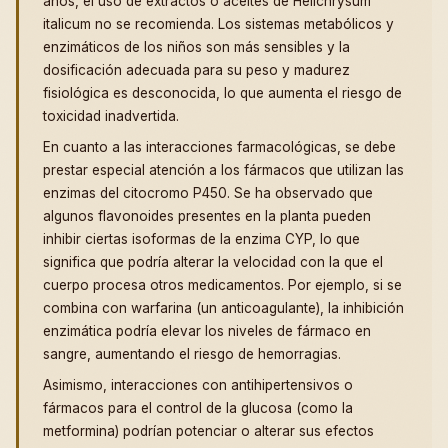
años, el uso de extractos o aceites de Helichrysum
italicum no se recomienda. Los sistemas metabólicos y
enzimáticos de los niños son más sensibles y la
dosificación adecuada para su peso y madurez
fisiológica es desconocida, lo que aumenta el riesgo de
toxicidad inadvertida.
En cuanto a las interacciones farmacológicas, se debe
prestar especial atención a los fármacos que utilizan las
enzimas del citocromo P450. Se ha observado que
algunos flavonoides presentes en la planta pueden
inhibir ciertas isoformas de la enzima CYP, lo que
significa que podría alterar la velocidad con la que el
cuerpo procesa otros medicamentos. Por ejemplo, si se
combina con warfarina (un anticoagulante), la inhibición
enzimática podría elevar los niveles de fármaco en
sangre, aumentando el riesgo de hemorragias.
Asimismo, interacciones con antihipertensivos o
fármacos para el control de la glucosa (como la
metformina) podrían potenciar o alterar sus efectos