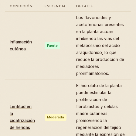
CONDICIÓN
EVIDENCIA
DETALLE
Los flavonoides y
acetofenonas presentes
en la planta actúan
inhibiendo las vías del
Inflamación
metabolismo del ácido
Fuerte
cutánea
araquidónico, lo que
reduce la producción de
mediadores
proinflamatorios.
El hidrolato de la planta
puede estimular la
proliferación de
Lentitud en
fibroblastos y células
la
madre cutáneas,
Moderada
cicatrización
promoviendo la
de heridas
regeneración del tejido
mediante la expresión de