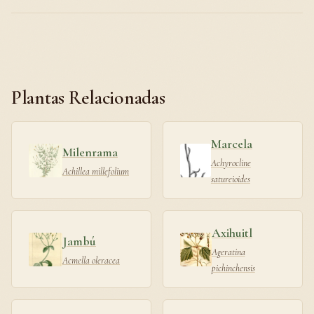
Plantas Relacionadas
Marcela
Milenrama
Achyrocline
Achillea millefolium
satureioides
Axihuitl
Jambú
Ageratina
Acmella oleracea
pichinchensis