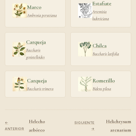
Estafiate
Marco
Artemisia
Ambrosia peruviana
ludoviciana
Carqueja
Chilca
Baccharis
Baccharis latifolia
genistelloides
Carqueja
Romerillo
Baccharis trimera
Bidens pilosa
Helecho
Helichrysum
←
SIGUIENTE
ANTERIOR
→
arbóreo
arenarium