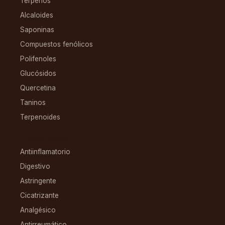
Terpenos
Alcaloides
Saponinas
Compuestos fenólicos
Polifenoles
Glucósidos
Quercetina
Taninos
Terpenoides
CONDICIONES
Antiinflamatorio
Digestivo
Astringente
Cicatrizante
Analgésico
Antirreumático