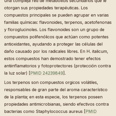
una compleja red de metabolitos secundarios que le
otorgan sus propiedades terapéuticas. Los
compuestos principales se pueden agrupar en varias
familias químicas: flavonoides, terpenos, acetofenonas
y floroglucinoles. Los flavonoides son un grupo de
compuestos polifenólicos que actúan como potentes
antioxidantes, ayudando a proteger las células del
daño causado por los radicales libres. En H. italicum,
estos compuestos han demostrado tener efectos
antiinflamatorios y fotoprotectores (protección contra
la luz solar) [
PMID 24239849
].
Los terpenos son compuestos orgicos volátiles,
responsables de gran parte del aroma característico
de la planta; en esta especie, los terpenos poseen
propiedades antimicrobianas, siendo efectivos contra
bacterias como Staphylococcus aureus [
PMID