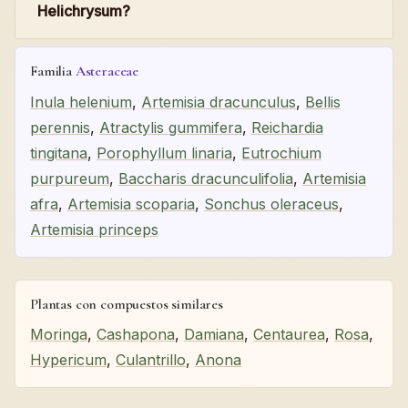
Helichrysum?
Familia
Asteraceae
Inula helenium
,
Artemisia dracunculus
,
Bellis
perennis
,
Atractylis gummifera
,
Reichardia
tingitana
,
Porophyllum linaria
,
Eutrochium
purpureum
,
Baccharis dracunculifolia
,
Artemisia
afra
,
Artemisia scoparia
,
Sonchus oleraceus
,
Artemisia princeps
Plantas con compuestos similares
Moringa
,
Cashapona
,
Damiana
,
Centaurea
,
Rosa
,
Hypericum
,
Culantrillo
,
Anona