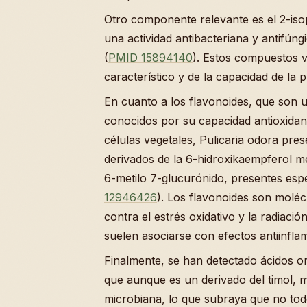
Otro componente relevante es el 2-isop
una actividad antibacteriana y antifúng
(
PMID 15894140
). Estos compuestos v
característico y de la capacidad de la
En cuanto a los flavonoides, que son 
conocidos por su capacidad antioxidant
células vegetales, Pulicaria odora pres
derivados de la 6-hidroxikaempferol me
6-metilo 7-glucurónido, presentes espe
12946426
). Los flavonoides son moléc
contra el estrés oxidativo y la radiac
suelen asociarse con efectos antiinflam
Finalmente, se han detectado ácidos or
que aunque es un derivado del timol, m
microbiana, lo que subraya que no tod