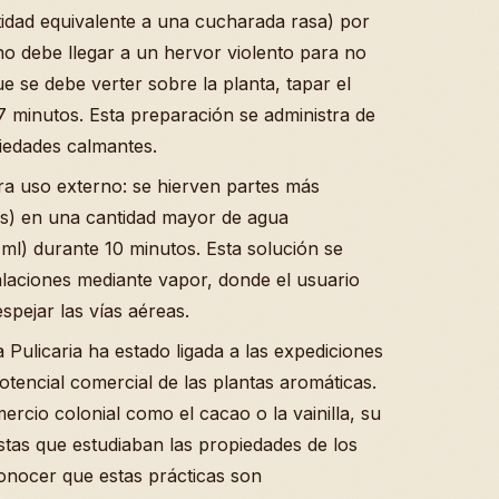
tidad equivalente a una cucharada rasa) por
no debe llegar a un hervor violento para no
ue se debe verter sobre la planta, tapar el
 7 minutos. Esta preparación se administra de
iedades calmantes.
a uso externo: se hierven partes más
íces) en una cantidad mayor de agua
l) durante 10 minutos. Esta solución se
halaciones mediante vapor, donde el usuario
spejar las vías aéreas.
 Pulicaria ha estado ligada a las expediciones
tencial comercial de las plantas aromáticas.
cio colonial como el cacao o la vainilla, su
istas que estudiaban las propiedades de los
conocer que estas prácticas son