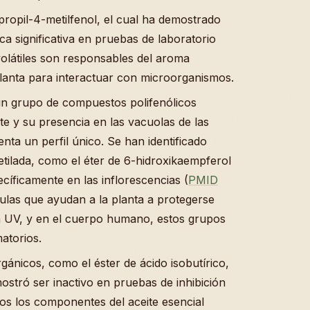
ropil-4-metilfenol, el cual ha demostrado
ica significativa en pruebas de laboratorio
olátiles son responsables del aroma
 planta para interactuar con microorganismos.
un grupo de compuestos polifenólicos
e y su presencia en las vacuolas de las
enta un perfil único. Se han identificado
tilada, como el éter de 6-hidroxikaempferol
cíficamente en las inflorescencias (
PMID
ulas que ayudan a la planta a protegerse
ión UV, y en el cuerpo humano, estos grupos
atorios.
gánicos, como el éster de ácido isobutírico,
ostró ser inactivo en pruebas de inhibición
os los componentes del aceite esencial