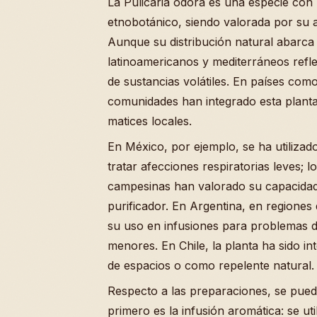
La Pulicaria odora es una especie con
etnobotánico, siendo valorada por su 
Aunque su distribución natural abarca
latinoamericanos y mediterráneos refl
de sustancias volátiles. En países com
comunidades han integrado esta plant
matices locales.
En México, por ejemplo, se ha utilizad
tratar afecciones respiratorias leves; 
campesinas han valorado su capacida
purificador. En Argentina, en regione
su uso en infusiones para problemas di
menores. En Chile, la planta ha sido i
de espacios o como repelente natural.
Respecto a las preparaciones, se puede
primero es la infusión aromática: se u