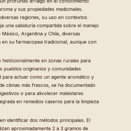
 un profundo arraigo en el conocimiento
aroma y sus propiedades medicinales.
 diversas regiones, su uso en contextos
eja una sabiduría compartida sobre el manejo
o México, Argentina y Chile, diversas
a en su farmacopea tradicional, aunque con
o histócionalmente en zonas rurales para
los pueblos originarios y comunidades
d para actuar como un agente aromático y
s de climas más frescos, se ha documentado
gestivos o para alivolecer malestares
ntegrada en remedios caseros para la limpieza
n identificar dos métodos principales. El
tilizan aproximadamente 2 a 3 gramos de