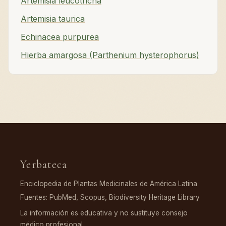
Artemisia leucotricha
Artemisia taurica
Echinacea purpurea
Hierba amargosa (Parthenium hysterophorus)
Yerbateca
Enciclopedia de Plantas Medicinales de América Latina
Fuentes: PubMed, Scopus, Biodiversity Heritage Library
La información es educativa y no sustituye consejo
médico profesional.