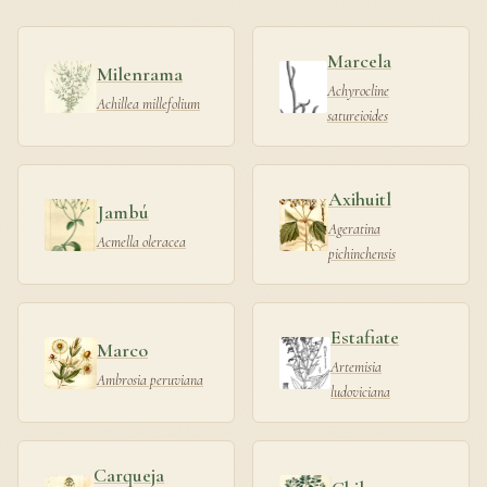
Marcela
Milenrama
Achyrocline
Achillea millefolium
satureioides
Axihuitl
Jambú
Ageratina
Acmella oleracea
pichinchensis
Estafiate
Marco
Artemisia
Ambrosia peruviana
ludoviciana
Carqueja