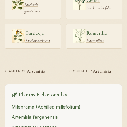
Chilca
Baccharis
Baccharis latifolia
genistelloides
Carqueja
Romerillo
Baccharis trimera
Bidens pilosa
Artemisia
Artemisia
← ANTERIOR
SIGUIENTE →
🌿 Plantas Relacionadas
Milenrama (Achillea millefolium)
Artemisia ferganensis