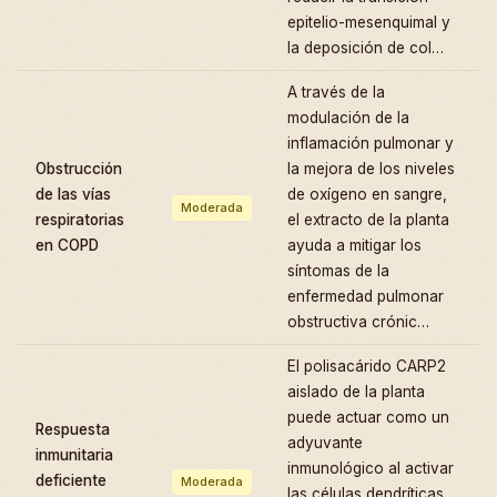
epitelio-mesenquimal y
la deposición de col…
A través de la
modulación de la
inflamación pulmonar y
Obstrucción
la mejora de los niveles
de las vías
de oxígeno en sangre,
Moderada
respiratorias
el extracto de la planta
en COPD
ayuda a mitigar los
síntomas de la
enfermedad pulmonar
obstructiva crónic…
El polisacárido CARP2
aislado de la planta
puede actuar como un
Respuesta
adyuvante
inmunitaria
inmunológico al activar
deficiente
Moderada
las células dendríticas