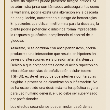
Artemisia rupestris puede presentar riesgos críticos. Si
se administra junto con fármacos anticoagulantes como
la warfarina, podría existir una alteración en la cascada
de coagulación, aumentando el riesgo de hemorragias.
En pacientes que utilizan metformina para la diabetes, la
planta podría potenciar o inhibir de forma impredecible
la respuesta glucémica, complicando el control de la
glucosa.
Asimismo, si se combina con antihipertensivos, podría
producirse una interacción que resulte en hipotensión
severa o alteraciones en la presión arterial sistémica.
Debido a que componentes como el ácido rupestónico
interactúan con vías de señalización celular (como
TGF-β1), existe el riesgo de que interfiera con terapias
dirigidas a procesos de cicatrización o inflamación. No
se ha establecido una dosis máxima terapéutica segura
para uso humano general; el uso debe ser supervisado
por profesionales.
Los efectos secundarios pueden incluir desórdenes