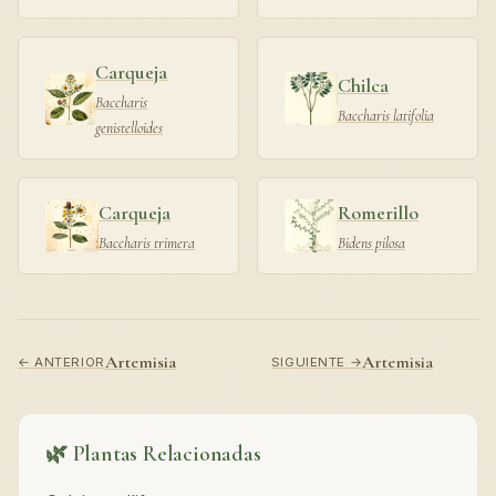
Carqueja
Chilca
Baccharis
Baccharis latifolia
genistelloides
Carqueja
Romerillo
Baccharis trimera
Bidens pilosa
Artemisia
Artemisia
← ANTERIOR
SIGUIENTE →
🌿 Plantas Relacionadas