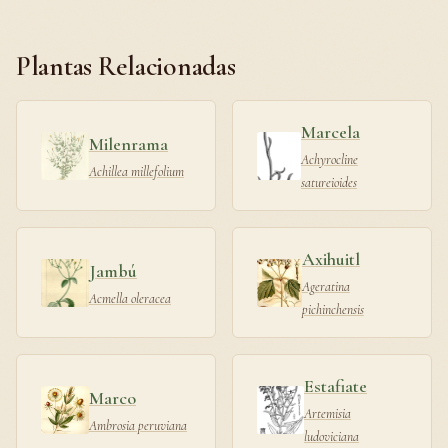
Plantas Relacionadas
Marcela
Milenrama
Achyrocline
Achillea millefolium
satureioides
Axihuitl
Jambú
Ageratina
Acmella oleracea
pichinchensis
Estafiate
Marco
Artemisia
Ambrosia peruviana
ludoviciana