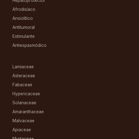
Hepatoprotector
Afrodisíaco
Ansiolítico
Antitumoral
Estimulante
Antiespasmódico
FAMILIAS
Lamiaceae
Asteraceae
Fabaceae
Hypericaceae
Solanaceae
Amaranthaceae
Malvaceae
Apiaceae
Myrtaceae