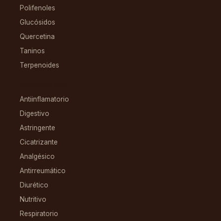
Polifenoles
Glucósidos
Quercetina
Taninos
Terpenoides
CONDICIONES
Antiinflamatorio
Digestivo
Astringente
Cicatrizante
Analgésico
Antirreumático
Diurético
Nutritivo
Respiratorio