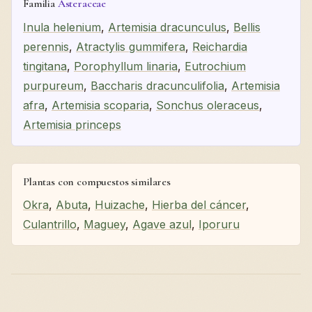
Familia
Asteraceae
Inula helenium
,
Artemisia dracunculus
,
Bellis
perennis
,
Atractylis gummifera
,
Reichardia
tingitana
,
Porophyllum linaria
,
Eutrochium
purpureum
,
Baccharis dracunculifolia
,
Artemisia
afra
,
Artemisia scoparia
,
Sonchus oleraceus
,
Artemisia princeps
Plantas con compuestos similares
Okra
,
Abuta
,
Huizache
,
Hierba del cáncer
,
Culantrillo
,
Maguey
,
Agave azul
,
Iporuru