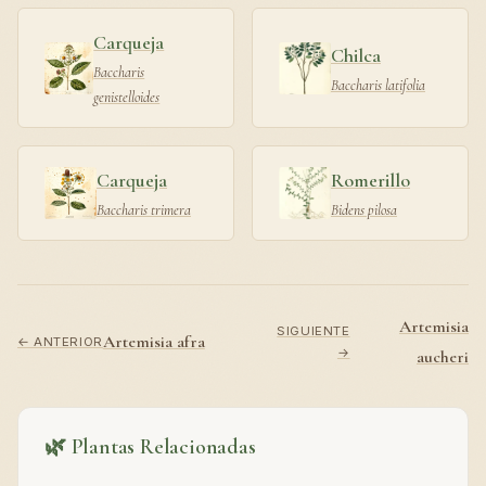
Carqueja
Chilca
Baccharis
Baccharis latifolia
genistelloides
Carqueja
Romerillo
Baccharis trimera
Bidens pilosa
Artemisia
SIGUIENTE
Artemisia afra
← ANTERIOR
→
aucheri
🌿 Plantas Relacionadas