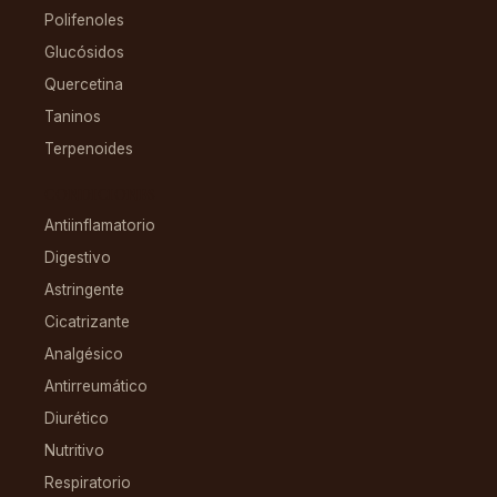
Polifenoles
Glucósidos
Quercetina
Taninos
Terpenoides
CONDICIONES
Antiinflamatorio
Digestivo
Astringente
Cicatrizante
Analgésico
Antirreumático
Diurético
Nutritivo
Respiratorio