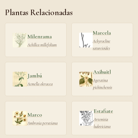
Plantas Relacionadas
Marcela
Milenrama
Achyrocline
Achillea millefolium
satureioides
Axihuitl
Jambú
Ageratina
Acmella oleracea
pichinchensis
Estafiate
Marco
Artemisia
Ambrosia peruviana
ludoviciana