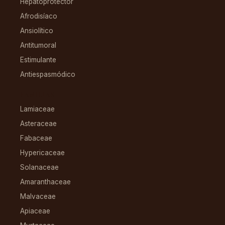
Hepatoprotector
Afrodisíaco
Ansiolítico
Antitumoral
Estimulante
Antiespasmódico
FAMILIAS
Lamiaceae
Asteraceae
Fabaceae
Hypericaceae
Solanaceae
Amaranthaceae
Malvaceae
Apiaceae