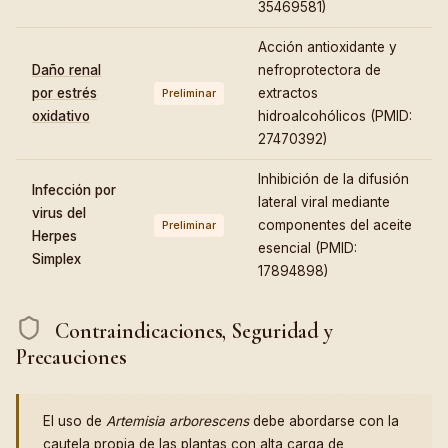
35469581)
Acción antioxidante y
Daño renal
nefroprotectora de
por estrés
extractos
Preliminar
oxidativo
hidroalcohólicos (PMID:
27470392)
Inhibición de la difusión
Infección por
lateral viral mediante
virus del
componentes del aceite
Preliminar
Herpes
esencial (PMID:
Simplex
17894898)
Contraindicaciones, Seguridad y
Precauciones
El uso de
Artemisia arborescens
debe abordarse con la
cautela propia de las plantas con alta carga de