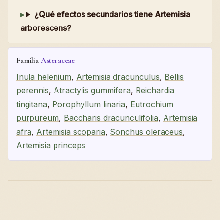
¿Qué efectos secundarios tiene Artemisia
arborescens?
Familia
Asteraceae
Inula helenium
,
Artemisia dracunculus
,
Bellis
perennis
,
Atractylis gummifera
,
Reichardia
tingitana
,
Porophyllum linaria
,
Eutrochium
purpureum
,
Baccharis dracunculifolia
,
Artemisia
afra
,
Artemisia scoparia
,
Sonchus oleraceus
,
Artemisia princeps