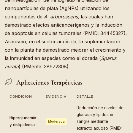
de investigación. Se ha logrado la creación de
nanopartículas de plata (AgNPs) utilizando los
componentes de
A. arborescens
, las cuales han
demostrado efectos anticancerígenos y la inducción
de apoptosis en células tumorales (PMID: 34445327).
Asimismo, en el sector acuícola, la suplementación
con la planta ha demostrado mejorar el crecimiento y
la inmunidad en especies como el dorada (
Sparus
aurata
) (PMente: 38672308).
Aplicaciones Terapéuticas
CONDICIÓN
EVIDENCIA
DETALLE
Reducción de niveles de
glucosa y lípidos en
Hiperglucemia
sangre mediante
Moderada
y dislipidemia
extracto acuoso (PMID: