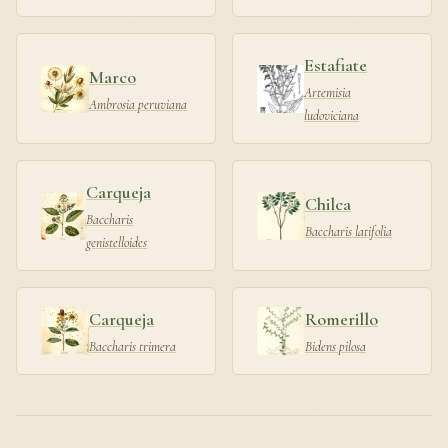
Estafiate
Marco
Artemisia
Ambrosia peruviana
ludoviciana
Carqueja
Chilca
Baccharis
Baccharis latifolia
genistelloides
Carqueja
Romerillo
Baccharis trimera
Bidens pilosa