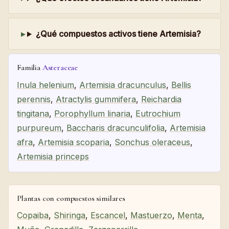
¿Qué compuestos activos tiene Artemisia?
Familia
Asteraceae
Inula helenium
,
Artemisia dracunculus
,
Bellis
perennis
,
Atractylis gummifera
,
Reichardia
tingitana
,
Porophyllum linaria
,
Eutrochium
purpureum
,
Baccharis dracunculifolia
,
Artemisia
afra
,
Artemisia scoparia
,
Sonchus oleraceus
,
Artemisia princeps
Plantas con compuestos similares
Copaiba
,
Shiringa
,
Escancel
,
Mastuerzo
,
Menta
,