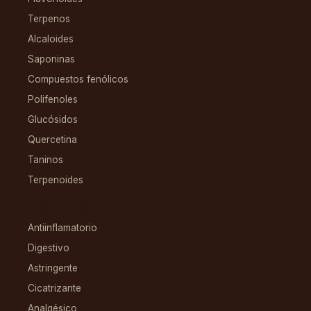
Terpenos
Alcaloides
Saponinas
Compuestos fenólicos
Polifenoles
Glucósidos
Quercetina
Taninos
Terpenoides
CONDICIONES
Antiinflamatorio
Digestivo
Astringente
Cicatrizante
Analgésico