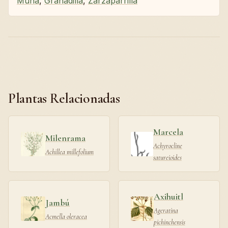
Muña
,
Granadilla
,
Zarzaparrilla
Plantas Relacionadas
Marcela
Milenrama
Achyrocline
Achillea millefolium
satureioides
Axihuitl
Jambú
Ageratina
Acmella oleracea
pichinchensis