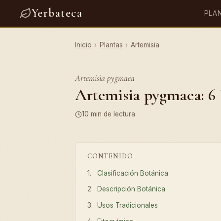
Yerbateca
PLA
Inicio
›
Plantas
›
Artemisia
Artemisia pygmaea
Artemisia pygmaea: 6 
10 min de lectura
CONTENIDO
Clasificación Botánica
Descripción Botánica
Usos Tradicionales