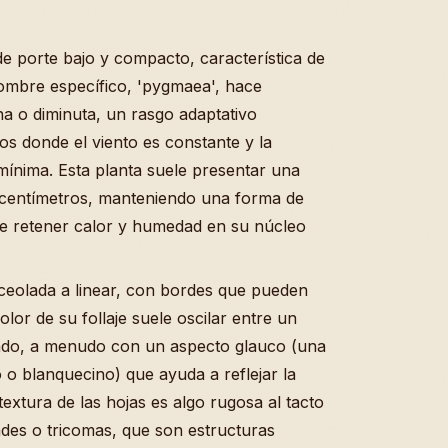
e porte bajo y compacto, característica de
ombre específico, 'pygmaea', hace
na o diminuta, un rasgo adaptativo
s donde el viento es constante y la
mínima. Esta planta suele presentar una
5 centímetros, manteniendo una forma de
ite retener calor y humedad en su núcleo
ceolada a linear, con bordes que pueden
olor de su follaje suele oscilar entre un
undo, a menudo con un aspecto glauco (una
o blanquecino) que ayuda a reflejar la
 textura de las hojas es algo rugosa al tacto
ades o tricomas, que son estructuras