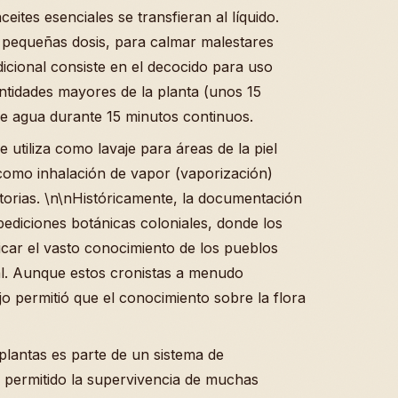
eites esenciales se transfieran al líquido.
en pequeñas dosis, para calmar malestares
icional consiste en el decocido para uso
antidades mayores de la planta (unos 15
 de agua durante 15 minutos continuos.
se utiliza como lavaje para áreas de la piel
como inhalación de vapor (vaporización)
atorias. \n\nHistóricamente, la documentación
ediciones botánicas coloniales, donde los
ficar el vasto conocimiento de los pueblos
tal. Aunque estos cronistas a menudo
ajo permitió que el conocimiento sobre la flora
 plantas es parte de un sistema de
 permitido la supervivencia de muchas