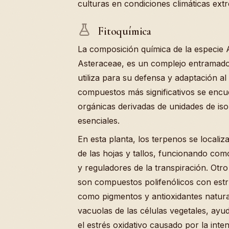
culturas en condiciones climáticas ext
Fitoquímica
La composición química de la especie A
Asteraceae, es un complejo entramado 
utiliza para su defensa y adaptación al
compuestos más significativos se encu
orgánicas derivadas de unidades de i
esenciales.
En esta planta, los terpenos se localiz
de las hojas y tallos, funcionando c
y reguladores de la transpiración. Otr
son compuestos polifenólicos con estr
como pigmentos y antioxidantes natural
vacuolas de las células vegetales, ayud
el estrés oxidativo causado por la inten