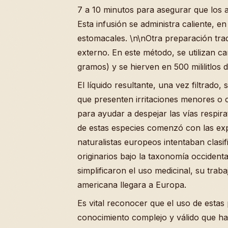
7 a 10 minutos para asegurar que los ac
Esta infusión se administra caliente, 
estomacales. \n\nOtra preparación trad
externo. En este método, se utilizan c
gramos) y se hierven en 500 mililitlos
El líquido resultante, una vez filtrado, 
que presenten irritaciones menores o 
para ayudar a despejar las vías respir
de estas especies comenzó con las exp
naturalistas europeos intentaban clasi
originarios bajo la taxonomía occiden
simplificaron el uso medicinal, su trab
americana llegara a Europa.
Es vital reconocer que el uso de estas
conocimiento complejo y válido que ha