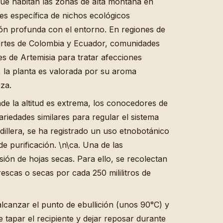
ue habitan las zonas de alta montaña en
es específica de nichos ecológicos
ión profunda con el entorno. En regiones de
artes de Colombia y Ecuador, comunidades
es de Artemisia para tratar afecciones
s, la planta es valorada por su aroma
za.
onde la altitud es extrema, los conocedores de
ariedades similares para regular el sistema
rdillera, se ha registrado un uso etnobotánico
de purificación. \n\ca. Una de las
ión de hojas secas. Para ello, se recolectan
scas o secas por cada 250 mililitros de
alcanzar el punto de ebullición (unos 90°C) y
e tapar el recipiente y dejar reposar durante