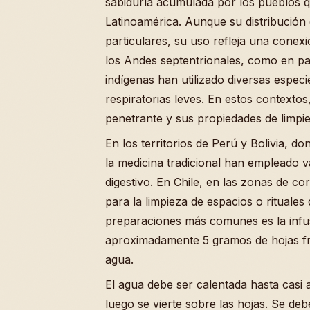
sabiduría acumulada por los pueblos q
Latinoamérica. Aunque su distribución 
particulares, su uso refleja una conex
los Andes septentrionales, como en p
indígenas han utilizado diversas especi
respiratorias leves. En estos contexto
penetrante y sus propiedades de limpie
En los territorios de Perú y Bolivia, d
la medicina tradicional han empleado v
digestivo. En Chile, en las zonas de co
para la limpieza de espacios o rituales 
preparaciones más comunes es la infus
aproximadamente 5 gramos de hojas fre
agua.
El agua debe ser calentada hasta casi 
luego se vierte sobre las hojas. Se deb